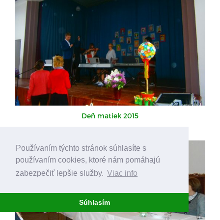
Deň matiek 2015
Používaním týchto stránok súhlasíte s
používaním cookies, ktoré nám pomáhajú
zabezpečiť lepšie služby.
Viac info
Súhlasím