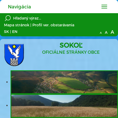
Navigácia
Hlavné
menu
Mapa stránok
|
Profil ver. obstarávania
A
SK
|
EN
A
A
SOKOĽ
OFICIÁLNE STRÁNKY OBCE