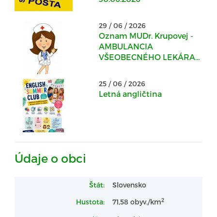
29 / 06 / 2026
Oznam MUDr. Krupovej -
AMBULANCIA
VŠEOBECNÉHO LEKÁRA
PRE DOSPELÝCH v
Kostoľanoch nad
25 / 06 / 2026
Hornádom
Letná angličtina
Údaje o obci
Štát:
Slovensko
2
Hustota:
71,58 obyv./km