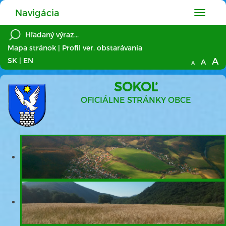
Navigácia
Hlavné
menu
Mapa stránok
|
Profil ver. obstarávania
A
SK
|
EN
A
A
SOKOĽ
OFICIÁLNE STRÁNKY OBCE