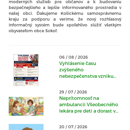
moderných služieb pre občanov a k budovaniu
bezpečnejšieho a lepšie informovaného prostredia v
našej obci. Ďakujeme Košickému samosprávnemu
kraju za podporu a veríme, že nový rozhlasový
informačný systém bude spoľahlivo slúžiť všetkým
obyvateľom obce Sokoľ.
06 / 08 / 2026
Vyhlásenie času
zvýšeného
nebezpečenstva vzniku
požiaru
29 / 07 / 2026
Neprítomnosť na
ambulancii Všeobecného
lekára pre deti a dorast v
Kostoľanoch nad
Hornádom : 30.07.-
20 / 07 / 2026
04.08.2026