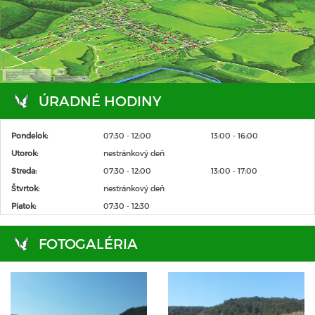
ÚRADNÉ HODINY
Pondelok:
07:30 - 12:00
13:00 - 16:00
Utorok:
nestránkový deň
Streda:
07:30 - 12:00
13:00 - 17:00
Štvrtok:
nestránkový deň
Piatok:
07:30 - 12:30
FOTOGALÉRIA