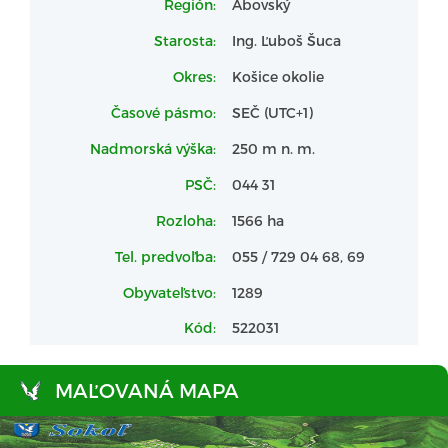
Región:
Abovský
Starosta:
Ing. Ľuboš Šuca
Okres:
Košice okolie
Časové pásmo:
SEČ (UTC+1)
Nadmorská výška:
250 m n. m.
PSČ:
044 31
Rozloha:
1566 ha
Tel. predvoľba:
055 / 729 04 68, 69
Obyvateľstvo:
1289
Kód:
522031
MAĽOVANÁ MAPA