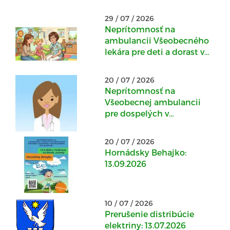
29 / 07 / 2026
Neprítomnosť na
ambulancii Všeobecného
lekára pre deti a dorast v
Kostoľanoch nad
Hornádom : 30.07.-
20 / 07 / 2026
04.08.2026
Neprítomnosť na
Všeobecnej ambulancii
pre dospelých v
Kostoľanoch nad
Hornádom: 20.07.2026 -
20 / 07 / 2026
22.07.2026
Hornádsky Behajko:
13.09.2026
10 / 07 / 2026
Prerušenie distribúcie
elektriny: 13.07.2026