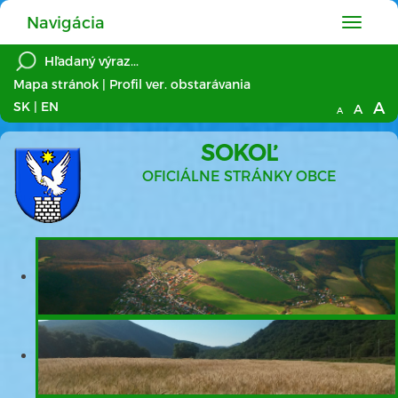
Navigácia
Hlavné
menu
Mapa stránok
|
Profil ver. obstarávania
A
SK
|
EN
A
A
SOKOĽ
OFICIÁLNE STRÁNKY OBCE