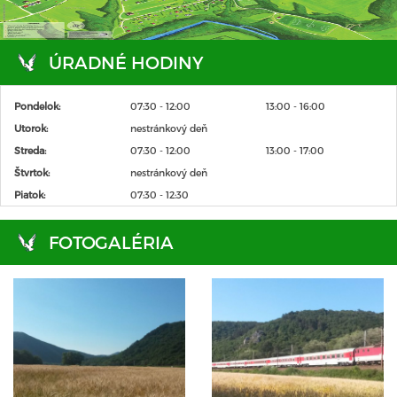
ÚRADNÉ HODINY
Pondelok:
07:30 - 12:00
13:00 - 16:00
Utorok:
nestránkový deň
Streda:
07:30 - 12:00
13:00 - 17:00
Štvrtok:
nestránkový deň
Piatok:
07:30 - 12:30
FOTOGALÉRIA