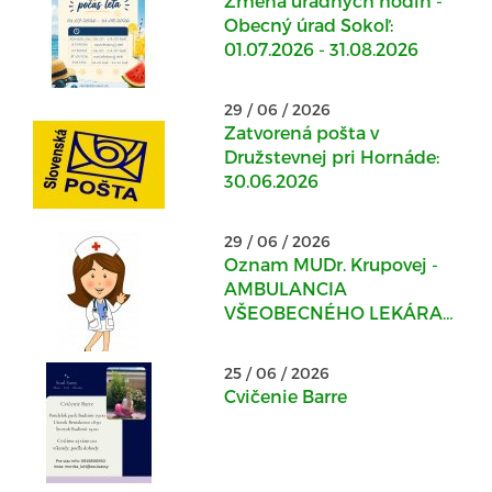
Zmena úradných hodín -
Obecný úrad Sokoľ:
01.07.2026 - 31.08.2026
29 / 06 / 2026
Zatvorená pošta v
Družstevnej pri Hornáde:
30.06.2026
29 / 06 / 2026
Oznam MUDr. Krupovej -
AMBULANCIA
VŠEOBECNÉHO LEKÁRA
PRE DOSPELÝCH v
Kostoľanoch nad
25 / 06 / 2026
Hornádom
Cvičenie Barre