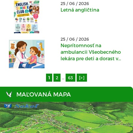
25 / 06 / 2026
Letná angličtina
25 / 06 / 2026
Neprítomnosť na
ambulancii Všeobecného
lekára pre deti a dorast v
Kostoľanoch nad
Hornádom : 29.06. -
1
2
10.07.2026
...
63
[>]
MAĽOVANÁ MAPA