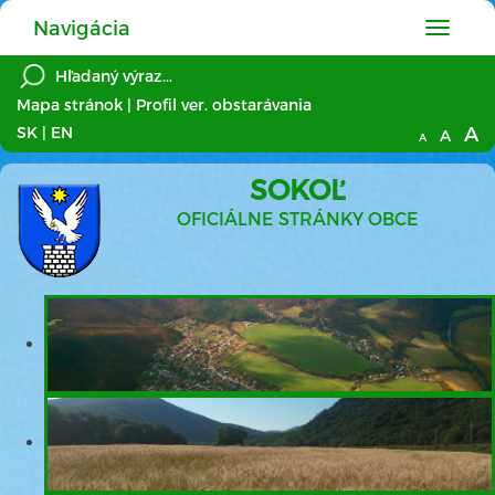
Navigácia
Hlavné
menu
Mapa stránok
|
Profil ver. obstarávania
A
SK
|
EN
A
A
SOKOĽ
OFICIÁLNE STRÁNKY OBCE