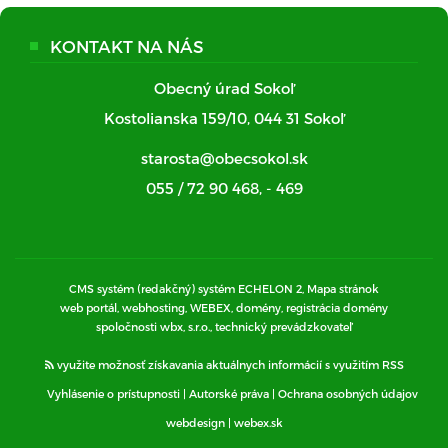
KONTAKT NA NÁS
Obecný úrad Sokoľ
Kostolianska 159/10, 044 31 Sokoľ
starosta@obecsokol.sk
055 / 72 90 468
,
- 469
CMS systém (redakčný) systém ECHELON 2,
Mapa stránok
web portál, webhosting, WEBEX, domény, registrácia domény
spoločnosti wbx, s.r.o., technický prevádzkovateľ
využite možnosť získavania aktuálnych informácií s využitím RSS
Vyhlásenie o prístupnosti
|
Autorské práva
|
Ochrana osobných údajov
webdesign
|
webex.sk