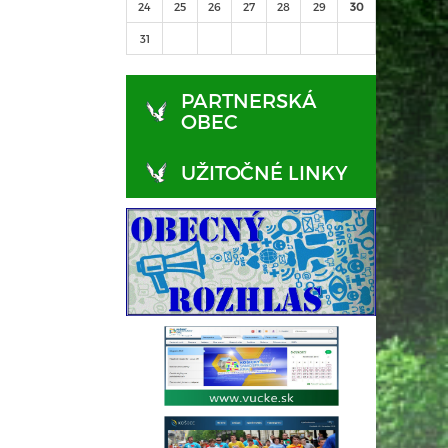
24
25
26
27
28
29
30
31
PARTNERSKÁ
OBEC
UŽITOČNÉ LINKY