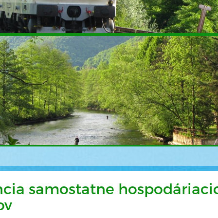
ncia samostatne hospodáriaci
ov