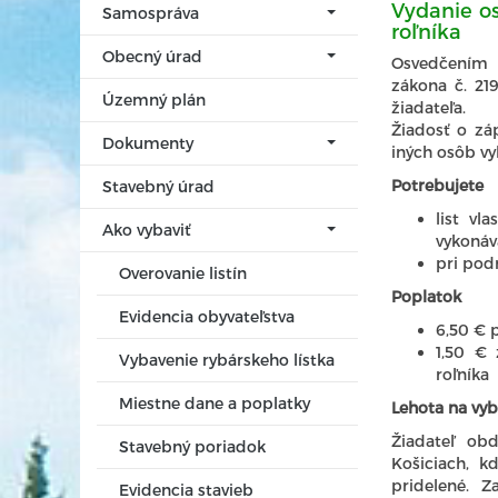
Vydanie o
Samospráva
roľníka
Obecný úrad
Osvedčením 
zákona č. 21
Územný plán
žiadateľa.
Žiadosť o zá
Dokumenty
iných osôb v
Potrebujete
Stavebný úrad
list vl
Ako vybaviť
vykonáv
pri pod
Overovanie listín
Poplatok
Evidencia obyvateľstva
6,50 € 
1,50 € 
Vybavenie rybárskeho lístka
roľníka
Miestne dane a poplatky
Lehota na vyb
Žiadateľ obd
Stavebný poriadok
Košiciach, k
pridelené. Z
Evidencia stavieb