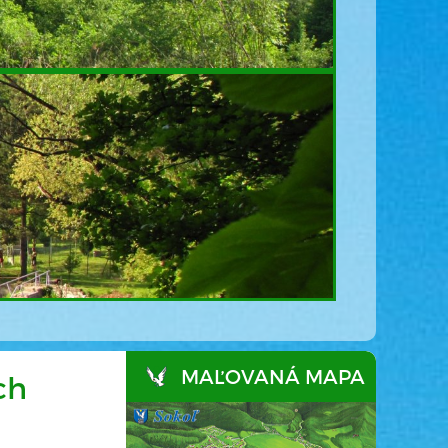
MAĽOVANÁ MAPA
ch