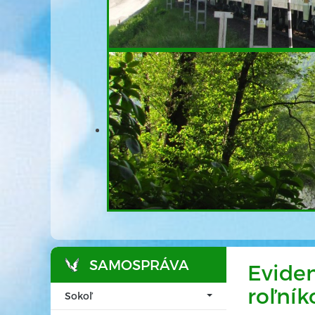
SAMOSPRÁVA
Evide
roľník
Sokoľ