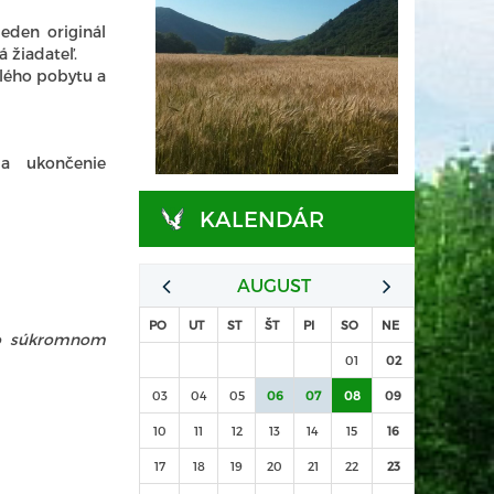
eden originál
 žiadateľ.
alého pobytu a
a ukončenie
KALENDÁR
AUGUST
PO
UT
ST
ŠT
PI
SO
NE
 o súkromnom
01
02
03
04
05
06
07
08
09
10
11
12
13
14
15
16
17
18
19
20
21
22
23