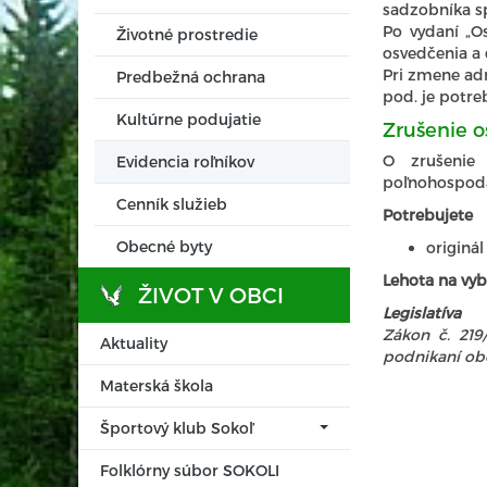
sadzobníka s
Po vydaní „O
Životné prostredie
osvedčenia a 
Pri zmene adr
Predbežná ochrana
pod. je potr
Kultúrne podujatie
Zrušenie o
O zrušenie
Evidencia roľníkov
poľnohospodá
Cenník služieb
Potrebujete
Obecné byty
originá
Lehota na vyb
ŽIVOT V OBCI
Legislatíva
Zákon č. 219
Aktuality
podnikaní ob
Materská škola
Športový klub Sokoľ
Folklórny súbor SOKOLI