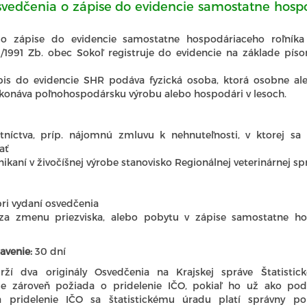
svedčenia o zápise do evidencie samostatne hosp
o zápise do evidencie samostatne hospodáriaceho roľníka
9/1991 Zb. obec Sokoľ registruje do evidencie na základe píso
pis do evidencie SHR podáva fyzická osoba, ktorá osobne 
ykonáva poľnohospodársku výrobu alebo hospodári v lesoch.
astníctva, príp. nájomnú zmluvu k nehnuteľnosti, v ktorej sa
ať
nikaní v živočíšnej výrobe stanovisko Regionálnej veterinárnej s
pri vydaní osvedčenia
za zmenu priezviska, alebo pobytu v zápise samostatne ho
avenie:
30 dní
rží dva originály Osvedčenia na Krajskej správe Štatisti
de zároveň požiada o pridelenie IČO, pokiaľ ho už ako po
a pridelenie IČO sa štatistickému úradu platí správny po