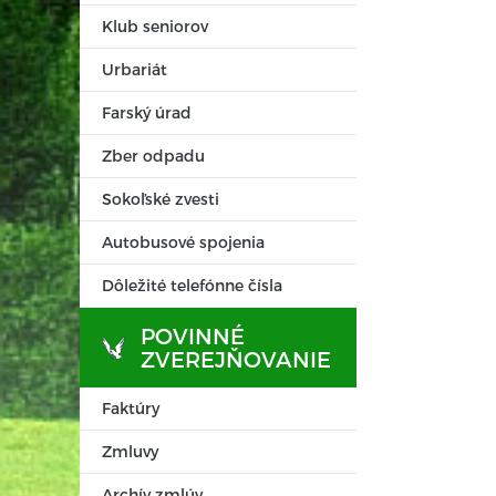
Klub seniorov
Urbariát
Farský úrad
Zber odpadu
Sokoľské zvesti
Autobusové spojenia
Dôležité telefónne čísla
POVINNÉ
ZVEREJŇOVANIE
Faktúry
Zmluvy
Archív zmlúv