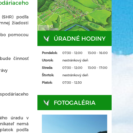
odáriaceho
 (SHR) podľa
mnej žiadosti
alebo pomocou
ÚRADNÉ HODINY
Pondelok:
07:30 - 12:00
13:00 - 16:00
 bude činnosť
Utorok:
nestránkový deň
Streda:
07:30 - 12:00
13:00 - 17:00
právy
Štvrtok:
nestránkový deň
Piatok:
07:30 - 12:30
spodáriaceho
FOTOGALÉRIA
ckého úradu v
dnikateľ nemá
platok podľa