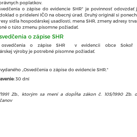
právnych poplatkov.
svedčenia o zápise do evidencie SHR" je povinnosť odovzdať j
doklad o pridelení IČO na obecný úrad. Druhý originál si ponechá
esy sídla hospodárskej usadlosti, mena SHR, zmeny adresy trv
ebné o túto zmenu písomne požiadať.
svedčenia o zápise SHR
 osvedčenia o zápise SHR v evidencii obce Sokoľ 
rskej výroby je potrebné písomne požiadať.
l vydaného „Osvedčenia o zápise do evidencie SHR."
avenie:
30 dní
/1991 Zb., ktorým sa mení a dopĺňa zákon č. 105/1990 Zb.
čanov