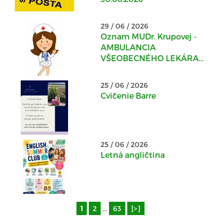
29 / 06 / 2026
Oznam MUDr. Krupovej -
AMBULANCIA
VŠEOBECNÉHO LEKÁRA
PRE DOSPELÝCH v
Kostoľanoch nad
25 / 06 / 2026
Hornádom
Cvičenie Barre
25 / 06 / 2026
Letná angličtina
1
2
...
63
[>]