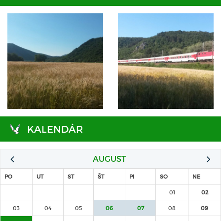
KALENDÁR
AUGUST
PO
UT
ST
ŠT
PI
SO
NE
01
02
03
04
05
06
07
08
09