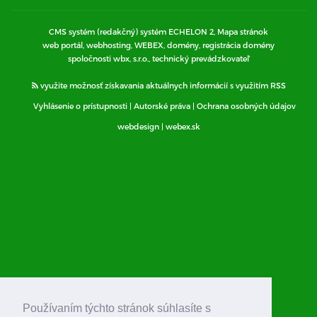
CMS systém (redakčný) systém ECHELON 2,
Mapa stránok
web portál, webhosting, WEBEX, domény, registrácia domény
spoločnosti wbx, s.r.o., technický prevádzkovateľ
využite možnosť získavania aktuálnych informácií s využitím RSS
Vyhlásenie o prístupnosti
|
Autorské práva
|
Ochrana osobných údajov
webdesign
|
webex.sk
Používaním týchto stránok súhlasíte s