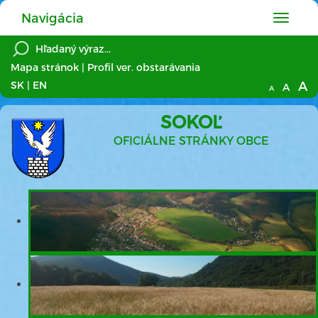
Navigácia
Hlavné
menu
Mapa stránok
|
Profil ver. obstarávania
A
SK
|
EN
A
A
SOKOĽ
OFICIÁLNE STRÁNKY OBCE