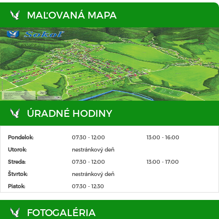
MAĽOVANÁ MAPA
ÚRADNÉ HODINY
Pondelok:
07:30 - 12:00
13:00 - 16:00
Utorok:
nestránkový deň
Streda:
07:30 - 12:00
13:00 - 17:00
Štvrtok:
nestránkový deň
Piatok:
07:30 - 12:30
FOTOGALÉRIA