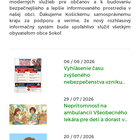
moderných služieb pre občanov a k budovaniu
bezpečnejšieho a lepšie informovaného prostredia v
našej obci. Ďakujeme Košickému samosprávnemu
kraju za podporu a veríme, že nový rozhlasový
informačný systém bude spoľahlivo slúžiť všetkým
obyvateľom obce Sokoľ.
06 / 08 / 2026
Vyhlásenie času
zvýšeného
nebezpečenstva vzniku
požiaru
29 / 07 / 2026
Neprítomnosť na
ambulancii Všeobecného
lekára pre deti a dorast v
Kostoľanoch nad
Hornádom : 30.07.-
20 / 07 / 2026
04.08.2026