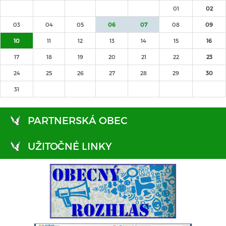
01
02
03
04
05
06
07
08
09
10
11
12
13
14
15
16
17
18
19
20
21
22
23
24
25
26
27
28
29
30
31
PARTNERSKÁ OBEC
UŽITOČNÉ LINKY