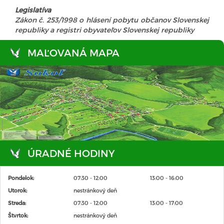
Legislatíva
Zákon č. 253/1998 o hlásení pobytu občanov Slovenskej
republiky a registri obyvateľov Slovenskej republiky
MAĽOVANÁ MAPA
ÚRADNÉ HODINY
Pondelok:
07:30 - 12:00
13:00 - 16:00
Utorok:
nestránkový deň
Streda:
07:30 - 12:00
13:00 - 17:00
Štvrtok:
nestránkový deň