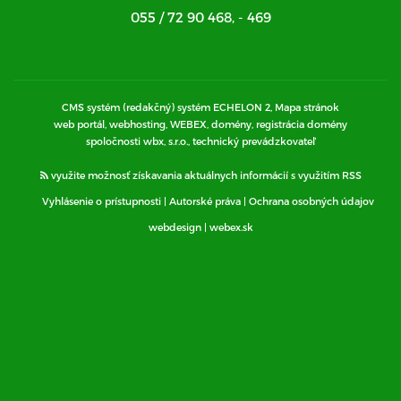
055 / 72 90 468
,
- 469
CMS systém (redakčný) systém ECHELON 2,
Mapa stránok
web portál, webhosting, WEBEX, domény, registrácia domény
spoločnosti wbx, s.r.o., technický prevádzkovateľ
využite možnosť získavania aktuálnych informácií s využitím RSS
Vyhlásenie o prístupnosti
|
Autorské práva
|
Ochrana osobných údajov
webdesign
|
webex.sk