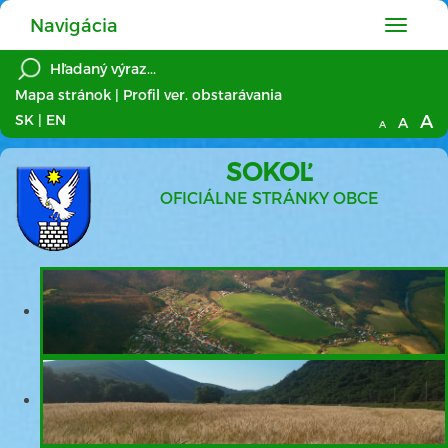
Navigácia
Hlavné
menu
Mapa stránok
|
Profil ver. obstarávania
A
SK
|
EN
A
A
SOKOĽ
OFICIÁLNE STRÁNKY OBCE