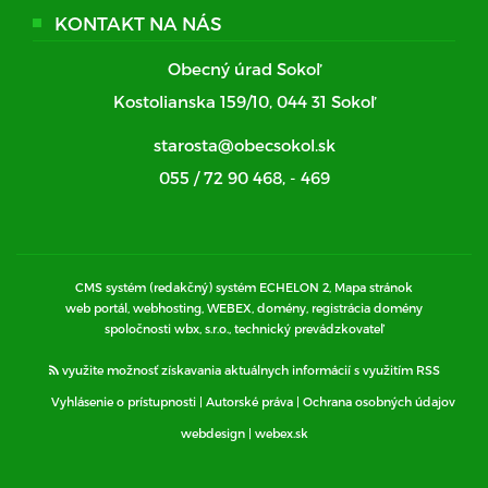
KONTAKT NA NÁS
Obecný úrad Sokoľ
Kostolianska 159/10, 044 31 Sokoľ
starosta@obecsokol.sk
055 / 72 90 468
,
- 469
CMS systém (redakčný) systém ECHELON 2,
Mapa stránok
web portál, webhosting, WEBEX, domény, registrácia domény
spoločnosti wbx, s.r.o., technický prevádzkovateľ
využite možnosť získavania aktuálnych informácií s využitím RSS
Vyhlásenie o prístupnosti
|
Autorské práva
|
Ochrana osobných údajov
webdesign
|
webex.sk