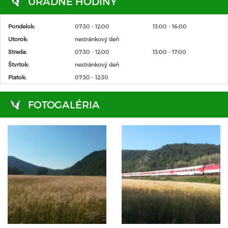
ÚRADNÉ HODINY
Pondelok:
07:30 - 12:00
13:00 - 16:00
Utorok:
nestránkový deň
Streda:
07:30 - 12:00
13:00 - 17:00
Štvrtok:
nestránkový deň
Piatok:
07:30 - 12:30
FOTOGALÉRIA