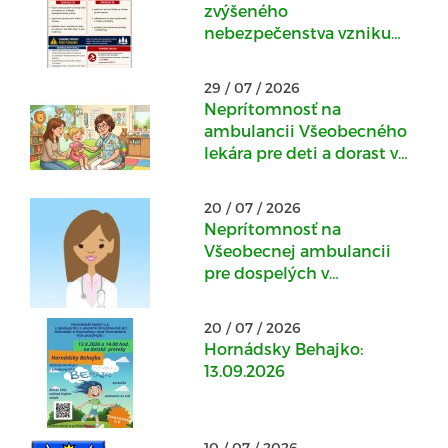
zvýšeného
nebezpečenstva vzniku
požiaru
29 / 07 / 2026
Neprítomnosť na
ambulancii Všeobecného
lekára pre deti a dorast v
Kostoľanoch nad
Hornádom : 30.07.-
20 / 07 / 2026
04.08.2026
Neprítomnosť na
Všeobecnej ambulancii
pre dospelých v
Kostoľanoch nad
Hornádom: 20.07.2026 -
20 / 07 / 2026
22.07.2026
Hornádsky Behajko:
13.09.2026
10 / 07 / 2026