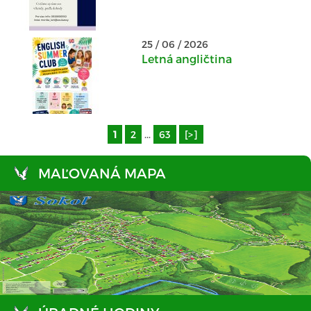
25 / 06 / 2026
Letná angličtina
1
2
...
63
[>]
MAĽOVANÁ MAPA