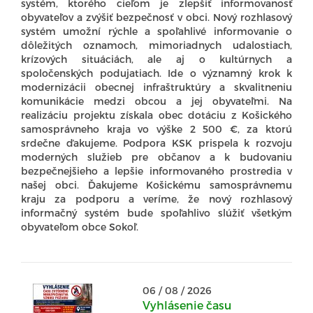
systém, ktorého cieľom je zlepšiť informovanosť
obyvateľov a zvýšiť bezpečnosť v obci. Nový rozhlasový
systém umožní rýchle a spoľahlivé informovanie o
dôležitých oznamoch, mimoriadnych udalostiach,
krízových situáciách, ale aj o kultúrnych a
spoločenských podujatiach. Ide o významný krok k
modernizácii obecnej infraštruktúry a skvalitneniu
komunikácie medzi obcou a jej obyvateľmi. Na
realizáciu projektu získala obec dotáciu z Košického
samosprávneho kraja vo výške 2 500 €, za ktorú
srdečne ďakujeme. Podpora KSK prispela k rozvoju
moderných služieb pre občanov a k budovaniu
bezpečnejšieho a lepšie informovaného prostredia v
našej obci. Ďakujeme Košickému samosprávnemu
kraju za podporu a veríme, že nový rozhlasový
informačný systém bude spoľahlivo slúžiť všetkým
obyvateľom obce Sokoľ.
06 / 08 / 2026
Vyhlásenie času