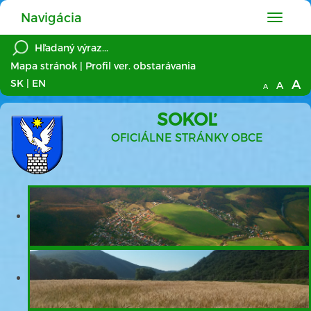
Navigácia
Hlavné
menu
Mapa stránok
|
Profil ver. obstarávania
A
SK
|
EN
A
A
SOKOĽ
OFICIÁLNE STRÁNKY OBCE