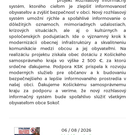
projekt Rozhlasový informačný
systém, ktorého cieľom je zlepšiť informovanosť
obyvateľov a zvýšiť bezpečnosť v obci. Nový rozhlasový
systém umožní rýchle a spoľahlivé informovanie o
dôležitých oznamoch, mimoriadnych udalostiach,
krízových situáciách, ale aj o kultúrnych a
spoločenských podujatiach. Ide o významný krok k
modernizácii obecnej infraštruktúry a skvalitneniu
komunikácie medzi obcou a jej obyvateľmi. Na
realizáciu projektu získala obec dotáciu z Košického
samosprávneho kraja vo výške 2 500 €, za ktorú
srdečne ďakujeme. Podpora KSK prispela k rozvoju
moderných služieb pre občanov a k budovaniu
bezpečnejšieho a lepšie informovaného prostredia v
našej obci. Ďakujeme Košickému samosprávnemu
kraju za podporu a veríme, že nový rozhlasový
informačný systém bude spoľahlivo slúžiť všetkým
obyvateľom obce Sokoľ.
06 / 08 / 2026