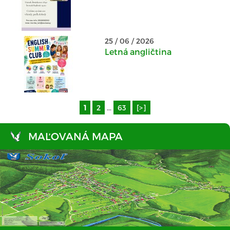
25 / 06 / 2026
Letná angličtina
1
2
...
63
[>]
MAĽOVANÁ MAPA