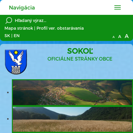
Navigácia
Hlavné
menu
Mapa stránok
|
Profil ver. obstarávania
A
SK
|
EN
A
A
SOKOĽ
OFICIÁLNE STRÁNKY OBCE