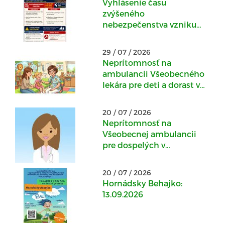
Vyhlásenie času
zvýšeného
nebezpečenstva vzniku
požiaru
29 / 07 / 2026
Neprítomnosť na
ambulancii Všeobecného
lekára pre deti a dorast v
Kostoľanoch nad
Hornádom : 30.07.-
20 / 07 / 2026
04.08.2026
Neprítomnosť na
Všeobecnej ambulancii
pre dospelých v
Kostoľanoch nad
Hornádom: 20.07.2026 -
20 / 07 / 2026
22.07.2026
Hornádsky Behajko:
13.09.2026