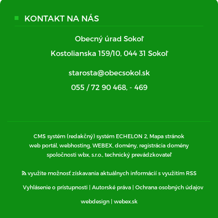
KONTAKT NA NÁS
Obecný úrad Sokoľ
Kostolianska 159/10, 044 31 Sokoľ
starosta@obecsokol.sk
055 / 72 90 468
,
- 469
CMS systém (redakčný) systém ECHELON 2,
Mapa stránok
web portál, webhosting, WEBEX, domény, registrácia domény
spoločnosti wbx, s.r.o., technický prevádzkovateľ
využite možnosť získavania aktuálnych informácií s využitím RSS
Vyhlásenie o prístupnosti
|
Autorské práva
|
Ochrana osobných údajov
webdesign
|
webex.sk