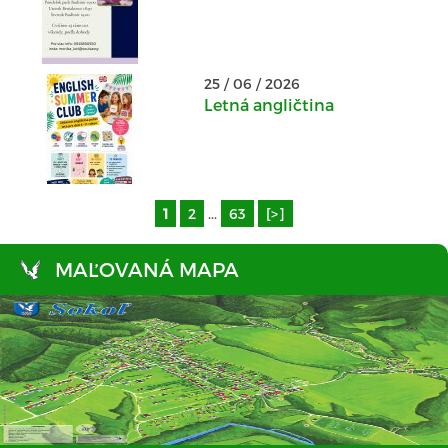
25 / 06 / 2026
Letná angličtina
1
2
...
63
[>]
MAĽOVANÁ MAPA