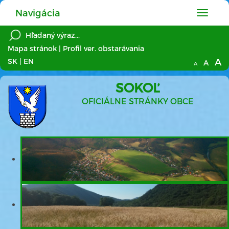
Navigácia
Hlavné
menu
Mapa stránok
|
Profil ver. obstarávania
A
SK
|
EN
A
A
SOKOĽ
OFICIÁLNE STRÁNKY OBCE