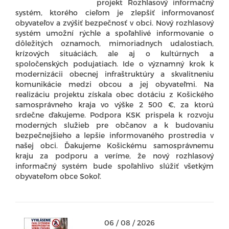
projekt Rozhlasový informačný
systém, ktorého cieľom je zlepšiť informovanosť
obyvateľov a zvýšiť bezpečnosť v obci. Nový rozhlasový
systém umožní rýchle a spoľahlivé informovanie o
dôležitých oznamoch, mimoriadnych udalostiach,
krízových situáciách, ale aj o kultúrnych a
spoločenských podujatiach. Ide o významný krok k
modernizácii obecnej infraštruktúry a skvalitneniu
komunikácie medzi obcou a jej obyvateľmi. Na
realizáciu projektu získala obec dotáciu z Košického
samosprávneho kraja vo výške 2 500 €, za ktorú
srdečne ďakujeme. Podpora KSK prispela k rozvoju
moderných služieb pre občanov a k budovaniu
bezpečnejšieho a lepšie informovaného prostredia v
našej obci. Ďakujeme Košickému samosprávnemu
kraju za podporu a veríme, že nový rozhlasový
informačný systém bude spoľahlivo slúžiť všetkým
obyvateľom obce Sokoľ.
06 / 08 / 2026