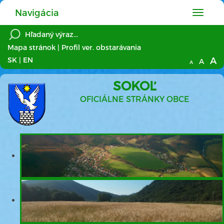
Navigácia
Hlavné
menu
Mapa stránok
|
Profil ver. obstarávania
A
SK
|
EN
A
A
SOKOĽ
OFICIÁLNE STRÁNKY OBCE