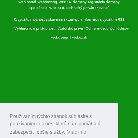
web portál, webhosting, WEBEX, domény, registrácia domény
spoločnosti wbx, s.r.o., technický prevádzkovateľ
využite možnosť získavania aktuálnych informácií s využitím RSS
Vyhlásenie o prístupnosti
|
Autorské práva
|
Ochrana osobných údajov
webdesign
|
webex.sk
Používaním týchto stránok súhlasíte s
používaním cookies, ktoré nám pomáhajú
zabezpečiť lepšie služby.
Viac info