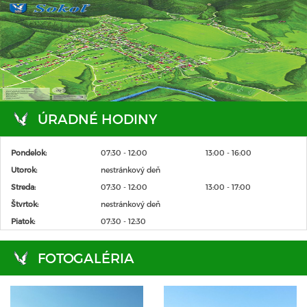
ÚRADNÉ HODINY
Pondelok:
07:30 - 12:00
13:00 - 16:00
Utorok:
nestránkový deň
Streda:
07:30 - 12:00
13:00 - 17:00
Štvrtok:
nestránkový deň
Piatok:
07:30 - 12:30
FOTOGALÉRIA