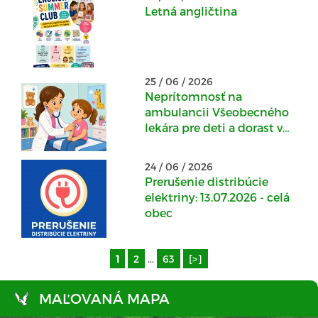
Letná angličtina
25 / 06 / 2026
Neprítomnosť na
ambulancii Všeobecného
lekára pre deti a dorast v
Kostoľanoch nad
Hornádom : 29.06. -
24 / 06 / 2026
10.07.2026
Prerušenie distribúcie
elektriny: 13.07.2026 - celá
obec
1
2
...
63
[>]
MAĽOVANÁ MAPA