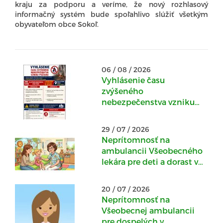
kraju za podporu a veríme, že nový rozhlasový
informačný systém bude spoľahlivo slúžiť všetkým
obyvateľom obce Sokoľ.
06 / 08 / 2026
Vyhlásenie času
zvýšeného
nebezpečenstva vzniku
požiaru
29 / 07 / 2026
Neprítomnosť na
ambulancii Všeobecného
lekára pre deti a dorast v
Kostoľanoch nad
Hornádom : 30.07.-
20 / 07 / 2026
04.08.2026
Neprítomnosť na
Všeobecnej ambulancii
pre dospelých v