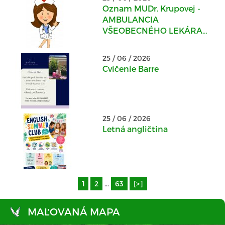
Oznam MUDr. Krupovej -
AMBULANCIA
VŠEOBECNÉHO LEKÁRA
PRE DOSPELÝCH v
Kostoľanoch nad
25 / 06 / 2026
Hornádom
Cvičenie Barre
25 / 06 / 2026
Letná angličtina
1
2
...
63
[>]
MAĽOVANÁ MAPA