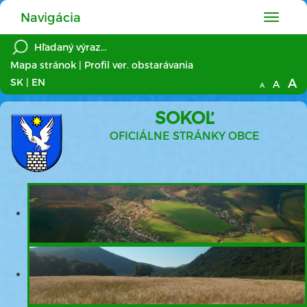
Navigácia
Hlavné
menu
Mapa stránok
|
Profil ver. obstarávania
A
SK
|
EN
A
A
SOKOĽ
OFICIÁLNE STRÁNKY OBCE