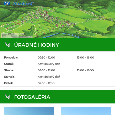
ÚRADNÉ HODINY
Pondelok:
07:30 - 12:00
13:00 - 16:00
Utorok:
nestránkový deň
Streda:
07:30 - 12:00
13:00 - 17:00
Štvrtok:
nestránkový deň
Piatok:
07:30 - 12:30
FOTOGALÉRIA