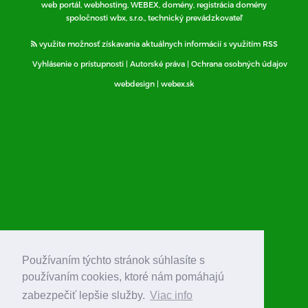
web portál, webhosting, WEBEX, domény, registrácia domény
spoločnosti wbx, s.r.o., technický prevádzkovateľ
využite možnosť získavania aktuálnych informácií s využitím RSS
Vyhlásenie o prístupnosti
|
Autorské práva
|
Ochrana osobných údajov
webdesign
|
webex.sk
Používaním týchto stránok súhlasíte s
používaním cookies, ktoré nám pomáhajú
zabezpečiť lepšie služby.
Viac info