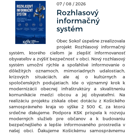
07 / 08 / 2026
Rozhlasový
informačný
systém
Obec Sokoľ úspešne zrealizovala
projekt Rozhlasový informačný
systém, ktorého cieľom je zlepšiť informovanosť
obyvateľov a zvýšiť bezpečnosť v obci. Nový rozhlasový
systém umožní rýchle a spoľahlivé informovanie o
dôležitých oznamoch, mimoriadnych udalostiach,
krízových situáciách, ale aj o kultúrnych a
spoločenských podujatiach. Ide o významný krok k
modernizácii obecnej infraštruktúry a skvalitneniu
komunikácie medzi obcou a jej obyvateľmi. Na
realizáciu projektu získala obec dotáciu z Košického
samosprávneho kraja vo výške 2 500 €, za ktorú
srdečne ďakujeme. Podpora KSK prispela k rozvoju
moderných služieb pre občanov a k budovaniu
bezpečnejšieho a lepšie informovaného prostredia v
našej obci. Ďakujeme Košickému samosprávnemu